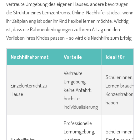
vertraute Umgebung des eigenen Hauses, andere bevorzugen
die Struktur eines Lernzentrums. Online-Nachhilfe ist ideal, wenn
Ihr Zeitplan eng ist oder Ihr Kind flexibel lernen möchte. Wichtig
ist, dass die Rahmenbedingungen zu Ihrem Alltag und den
Vorlieben Ihres Kindes passen – so wird die Nachhilfe zum Erfolg.
Nachhilfeformat
Vorteile
Ideal für
Vertraute
Schüler:innen, d
Umgebung,
Einzelunterricht zu
Lernen brauchen
keine Anfahrt,
Hause
Konzentrationssc
höchste
haben
Individualisierung
Professionelle
Lernumgebung,
Schüler:innen, die
Nachhilfe im
weniger
Struktur und Tre