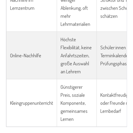
Lernzentrum
Ablenkung, oft
zwischen Schule u
mehr
schätzen
Lehrmaterialien
Höchste
Flexibilität, keine
Schüler:innen mit
Online-Nachhilfe
Anfahrtszeiten,
Terminkalender o
große Auswahl
Prüfungsphasen
an Lehrern
Günstigerer
Preis, soziale
Kontaktfreudige 
Kleingruppenunterricht
Komponente,
oder Freunde mit
gemeinsames
Lernbedarf
Lernen