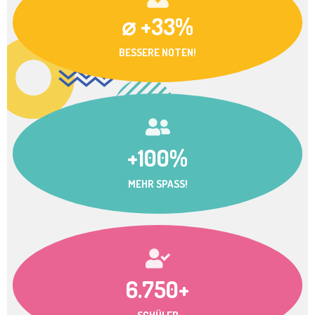
⌀ +33%
BESSERE NOTEN!
+100%
MEHR SPASS!
6.750+