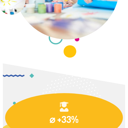
⌀ +33%