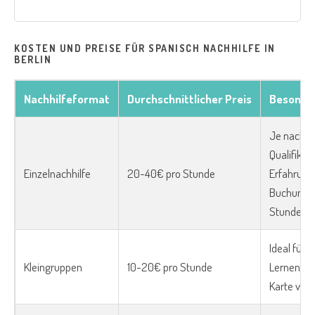
KOSTEN UND PREISE FÜR SPANISCH NACHHILFE IN
BERLIN
Nachhilfeformat
Durchschnittlicher Preis
Besonde
Je nach
Qualifikat
Einzelnachhilfe
20-40€ pro Stunde
Erfahrung;
Buchung 
Stunden o
Ideal für s
Kleingruppen
10-20€ pro Stunde
Lernen; oft
Karte ver