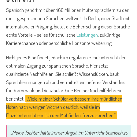
WICHTIG IST
Spanisch gehört mit über 460 Millionen Muttersprachlern zu den
meistgesprochenen Sprachen weltweit. In Berlin, einer Stadt mit
internationaler Prägung, bietet die Beherrschung dieser Sprache
echte Vorteile – sei es für schulische
Leistungen
, zukünftige
Karrierechancen oder persönliche Horizonterweiterung.
Nicht jedes Kind findet jedoch im regulären Schulunterricht den
optimalen Zugang zur spanischen Sprache. Hier setzt
qualifizierte Nachhilfe an: Sie schließt Wissenslücken, baut
Sprechhemmungen ab und vermittelt ein tieferes Verständnis
für Grammatik und Vokabular. Eine Berliner Nachhilfelehrerin
berichtet:
„Viele meiner Schüler verbessern ihre mündlichen
Noten nach wenigen Wochen deutlich, weil sie im
Einzelunterricht endlich den Mut finden, frei zu sprechen.“
„Meine Tochter hatte immer Angst, im Unterricht Spanisch zu