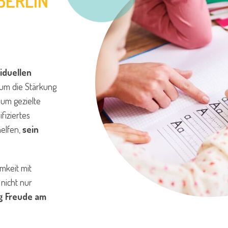
BERLIN
viduellen
 um die Stärkung
 um gezielte
fiziertes
helfen,
sein
mkeit mit
nicht nur
ig Freude am