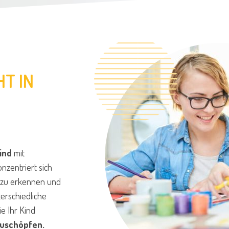
HT IN
ind
mit
nzentriert sich
s zu erkennen und
terschiedliche
ie Ihr Kind
zuschöpfen.