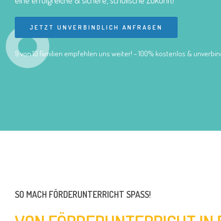
eine erfolgreiche & sichere, schulische Zukunft!
JETZT UNVERBINDLICH ANFRAGEN
9 von 10 Familien empfehlen uns weiter! – 100% kostenlos & unverbind
SO MACH FÖRDERUNTERRICHT SPASS!