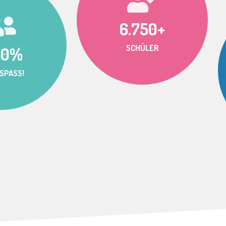
6.750+
SCHÜLER
00%
SPASS!