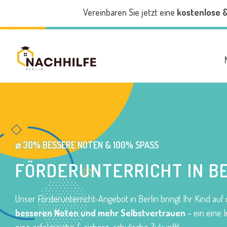
Vereinbaren Sie jetzt eine
kostenlose 
⌀ 30% BESSERE NOTEN & 100% SPASS
FÖRDERUNTERRICHT IN B
Unser Förderunterricht-Angebot in Berlin bringt Ihr Kind au
besseren Noten und mehr Selbstvertrauen
– ein eine I